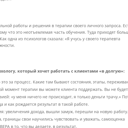
тельной работы и решения в терапии своего личного запроса. Ес
ому что это неотъемлемая часть обучения. Туда приходят боль
Как одна из психологов сказала: «Я учусь у своего терапевта
ожности.
ологу, который хочет работать с клиентами «в долгую»:
 это за процесс. Какие там бывают состояния, этапы, пережива
юбой момент терапии вы можете клиента поддержать. Вы не буде
зией: «у меня ничего не происходит, я только деньги трачу.» П
да и как рождается результат в такой работе.
я: увеличения дохода, вышли замуж, перешли на новую работу
, границы свои научились чувствовать и уважать, самооценка
ВЕРА в то, что вы делаете, в результат.