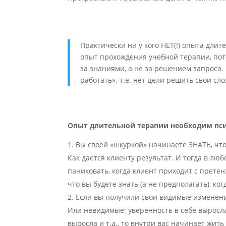
Практически ни у кого НЕТ(!) опыта дли
опыт прохождения учебной терапии, пот
за знаниями, а не за решением запроса. 
работать». т.е. нет цели решить свои сл
Опыт длительной терапии необходим псих
Вы своей «шкуркой» начинаете ЗНАТЬ, что
Как дается клиенту результат. И тогда в л
паниковать, когда клиент приходит с претен
что вы будете знать (а не предполагать), ког
Если вы получили свои видимые изменени
Или невидимые: уверенность в себе выросла
выросла и т.д., то внутри вас начинает жить 