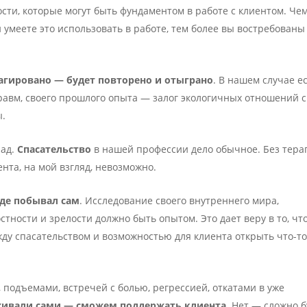
ости, которые могут быть фундаментом в работе с клиентом. Че
 умеете это использовать в работе, тем более вы востребованы
еагировано — будет повторено и отыграно
. В нашем случае е
травм, своего прошлого опыта — залог экологичных отношений с
ы.
 ад.
Спасательство
в нашей профессии дело обычное. Без тера
ента, на мой взгляд, невозможно.
где побывал сам
. Исследование своего внутреннего мира,
стности и зрелости должно быть опытом. Это дает веру в то, чт
ду спасательством и возможностью для клиента открыть что-то
 подъемами, встречей с болью, регрессией, откатами в уже
ивали сами — сможем поддержать клиента
. Нет — сложно 