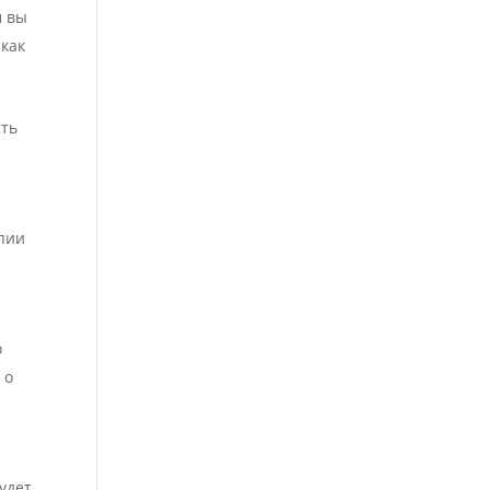
м вы
 как
сть
пии
о
 о
будет