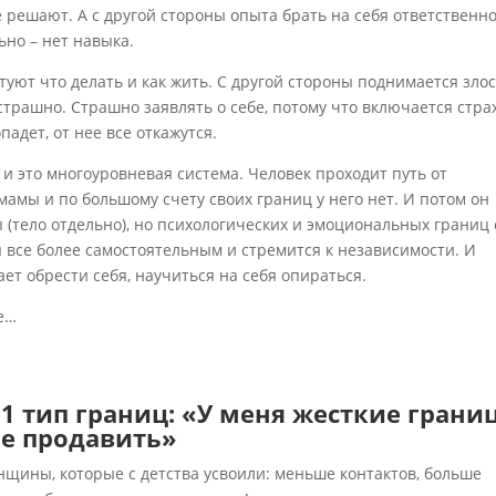
е решают. А с другой стороны опыта брать на себя ответственн
но – нет навыка.
ктуют что делать и как жить. С другой стороны поднимается злос
 страшно. Страшно заявлять о себе, потому что включается стра
адет, от нее все откажутся.
а и это многоуровневая система. Человек проходит путь от
 мамы и по большому счету своих границ у него нет. И потом он
 (тело отдельно), но психологических и эмоциональных границ
я все более самостоятельным и стремится к независимости. И
ет обрести себя, научиться на себя опираться.
ее…
1 тип границ: «У меня жесткие грани
не продавить»
щины, которые с детства усвоили: меньше контактов, больше