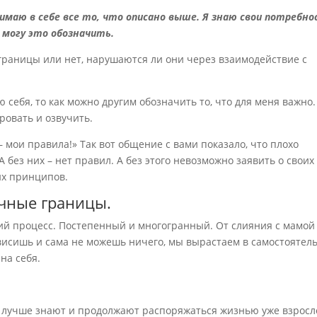
инимаю в себе все то, что описано выше. Я знаю свои потребно
я могу это обозначить.
с границы или нет, нарушаются ли они через взаимодействие с
ю себя, то как можно другим обозначить то, что для меня важно.
ровать и озвучить.
 мои правила!» Так вот общение с вами показало, что плохо
 без них – нет правил. А без этого невозможно заявить о своих
мих принципов.
ичные границы.
ий процесс. Постепенный и многогранный. От слияния с мамой
ависишь и сама не можешь ничего, мы вырастаем в самостоятел
на себя.
гие лучше знают и продолжают распоряжаться жизнью уже взрос