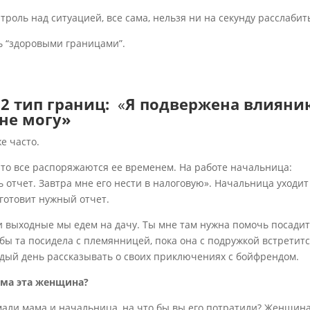
троль над ситуацией, все сама, нельзя ни на секунду расслабит
ь “здоровыми границами”.
2 тип границ:
«
Я подвержена влияни
 не могу»
е часто.
что все распоряжаются ее временем. На работе начальница:
ь отчет. Завтра мне его нести в налоговую». Начальница уходит
 готовит нужный отчет.
и выходные мы едем на дачу. Ты мне там нужна помочь посади
обы та посидела с племянницей, пока она с подружкой встретитс
ждый день рассказывать о своих приключениях с бойфрендом.
сама эта женщина?
имали мама и начальница, на что бы вы его потратили? Женщин