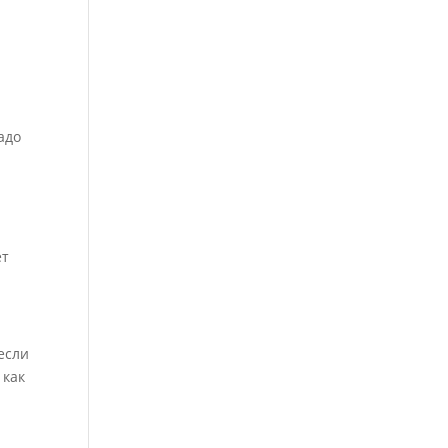
адо
ет
если
 как