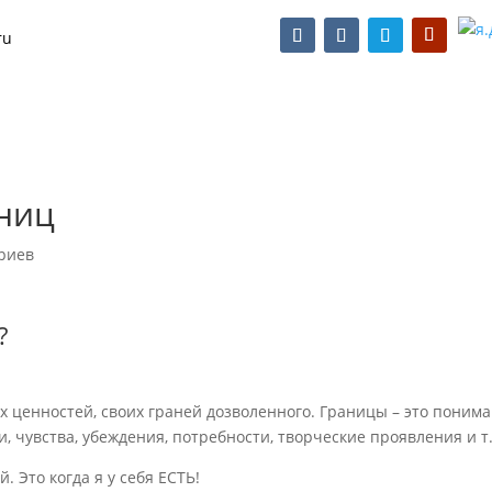
ru
иентов
Для психологов
Запись на консультацию
Ко
аниц
риев
?
х ценностей, своих граней дозволенного. Границы – это поним
и, чувства, убеждения, потребности, творческие проявления и т.
. Это когда я у себя ЕСТЬ!