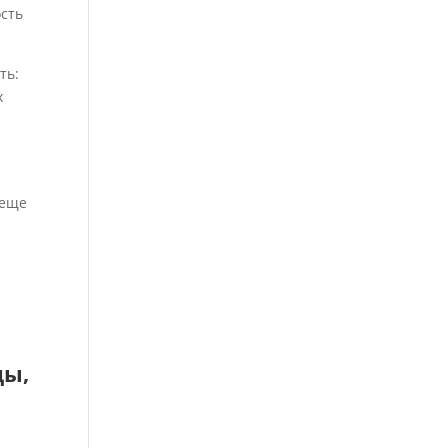
ость
ть:
х
 еще
цы,