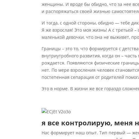
женщины. И вроде бы обидно, что за нее вс
и распоряжаться своей жизнью самостоятель
И тогда, с одной стороны, обидно — тебе ди
Я же взрослая! Это моя жизнь! А с третьей –
маленькой девочки, что она не выживет, проп
Границы – это то, что формируется с детств
внутриутробного развития, когда он – часть
рождается. Появляются физические границы
нет. По мере взросления человек становитс
постепенная сепарация от родителей помога
Это в норме. В жизни же все гораздо сложн
я все контролирую, меня 
Нас формирует наш опыт. Тип первый — жен