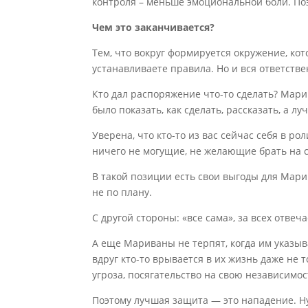
контроля – меньше эмоциональной боли. Поэ
Чем это заканчивается?
Тем, что вокруг формируется окружение, кот
устанавливаете правила. Но и вся ответств
Кто дал распоряжение что-то сделать? Марив
было показать, как сделать, рассказать, а л
Уверена, что кто-то из вас сейчас себя в р
ничего не могущие, не желающие брать на с
В такой позиции есть свои выгоды для Мари
не по плану.
С другой стороны: «все сама», за всех отвеч
А еще Мариваны не терпят, когда им указыва
вдруг кто-то врывается в их жизнь даже не т
угроза, посягательство на свою независимос
Поэтому лучшая защита — это нападение. Ну