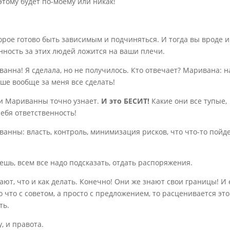
тому будет по-моему или никак!
орое готово быть зависимым и подчиняться. И тогда вы вроде и
енность за этих людей ложится на ваши плечи.
анна! Я сделала, но не получилось. Кто отвечает? Маривана: н
учше вообще за меня все сделать!
оли Мариванны точно узнает.
И это БЕСИТ!
Какие они все тупые,
ебя ответственность!
ванны: власть, контроль, минимизация рисков, что что-то пойд
аешь, всем все надо подсказать, отдать распоряжения.
ют, что и как делать. Конечно! Они же знают свои границы! И 
о что с советом, а просто с предложением, то расценивается это
ть.
, и правота.